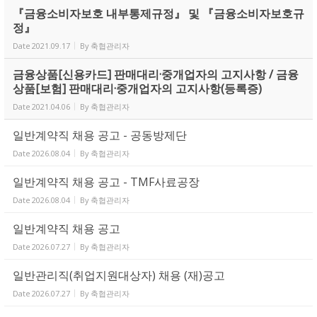
『금융소비자보호 내부통제규정』 및 『금융소비자보호규
정』
Date
2021.09.17
By
축협관리자
금융상품[신용카드] 판매대리·중개업자의 고지사항 / 금융
상품[보험] 판매대리·중개업자의 고지사항(등록증)
Date
2021.04.06
By
축협관리자
일반계약직 채용 공고 - 공동방제단
Date
2026.08.04
By
축협관리자
일반계약직 채용 공고 - TMF사료공장
Date
2026.08.04
By
축협관리자
일반계약직 채용 공고
Date
2026.07.27
By
축협관리자
일반관리직(취업지원대상자) 채용 (재)공고
Date
2026.07.27
By
축협관리자