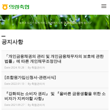
Sketchbook5, 스케치북5
Sketchbook5, 스케치북5
메뉴 건너뛰기
의령축협
"농촌과 도시가 함께 자라고 행복해지도록
이 함께 합니다"
공지사항
「개인금융채권의 관리 및 개인금융채무자의 보호에 관한
법률」에 따른 개인채무조정안내
Date
2024.10.28
By
축협관리자
[조합원가입신청서-관련서식]
Date
2022.01.13
By
축협관리자
『강화되는 소비자 권리』 및 『올바른 금융생활을 위한 소
비자가 지켜야할 사항』
Date
2021.09.27
By
축협관리자