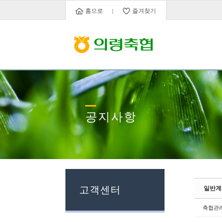
Sketchbook5, 스케치북5
Sketchbook5, 스케치북5
홈으로
즐겨찾기
공지사항
고객센터
일반계
축협관