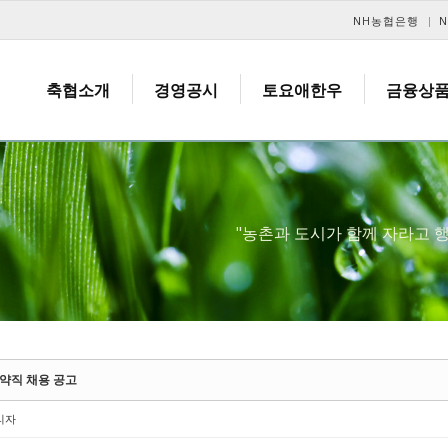
메뉴 건너뛰기
NH농협은행
축협소개
경영공시
토요애한우
금융상
"농촌과 도시가 함께 자라고
약직 채용 공고
리자