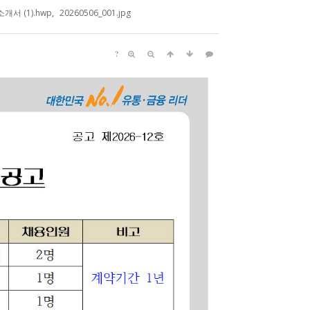
서 (1).hwp
,
20260506_001.jpg
?