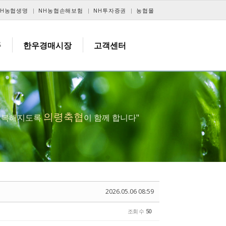
NH농협생명
NH농협손해보험
NH투자증권
농협몰
품
한우경매시장
고객센터
의령축협
 행복해지도록
이 함께 합니다"
2026.05.06 08:59
조회 수
50