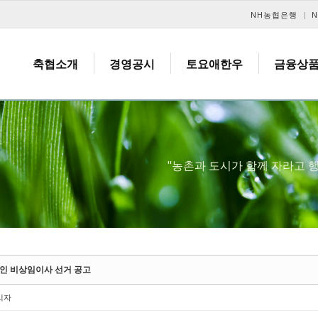
메뉴 건너뛰기
NH농협은행
축협소개
경영공시
토요애한우
금융상
"농촌과 도시가 함께 자라고
인 비상임이사 선거 공고
리자