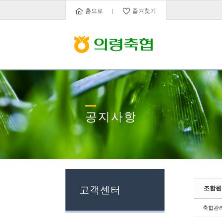
Sketchbook5, 스케치북5
Sketchbook5, 스케치북5
홈으로
즐겨찾기
공지사항
고객센터
조합원
축협관