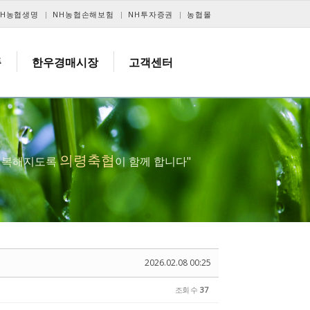
NH농협생명
NH농협손해보험
NH투자증권
농협몰
품
한우경매시장
고객센터
의령축협
 행복해지도록
이 함께 합니다"
2026.02.08 00:25
조회 수
37