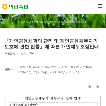
Sketchbook5, 스케치북5
Sketchbook5, 스케치북5
메뉴 건너뛰기
의령축협
"농촌과 도시가 함께 자라고 행복해지도록
이 함께 합니다"
「개인금융채권의 관리 및 개인금융채무자의
보호에 관한 법률」에 따른 개인채무조정안내
축협관리자
조회 수
754
1. 채무조정 홈페이지 게시.hwp
,
2. 채무조정 내부기준.hwp
,
첨부
'
'
4
3. 채무조정 요청서.hwp
,
20241028_171255.jpg