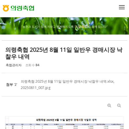
Sketchbook5, 스케치북5
Sketchbook5, 스케치북5
메뉴 건너뛰기
의령축협
"농촌과 도시가 함께 자라고 행복해지도록
이 함께 합니다"
의령축협 2025년 8월 11일 일반우 경매시장 낙
찰우 내역
축협관리자
조회 수
84
의령축협 2025년 8월 11일 일반우 경매시장 낙찰우 내역.xlsx
,
첨부
'
'
2
20250811_007.jpg