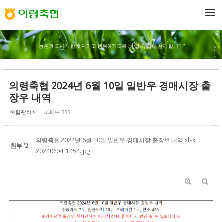
Sketchbook5, 스케치북5
Sketchbook5, 스케치북5
메뉴 건너뛰기
의령축협
"농촌과 도시가 함께 자라고 행복해지도록
이 함께 합니다"
의령축협 2024년 6월 10일 일반우 경매시장 출
장우 내역
축협관리자
조회 수
111
의령축협 2024년 6월 10일 일반우 경매시장 출장우 내역.xlsx
,
첨부
'
'
2
20240604_1454.jpg