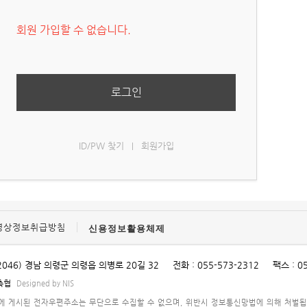
회원 가입할 수 없습니다.
로그인
ID/PW 찾기
회원가입
|
영상정보취급방침
신용정보활용체제
2046) 경남 의령군 의령읍 의병로 20길 32
전화 : 055-573-2312
팩스 : 0
령축협
Designed by NIS
에 게시된 전자우편주소는 무단으로 수집할 수 없으며, 위반시 정보통신망법에 의해 처벌됩