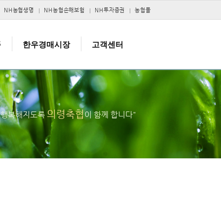
NH농협생명
NH농협손해보험
NH투자증권
농협몰
품
한우경매시장
고객센터
의령축협
고 행복해지도록
이 함께 합니다"