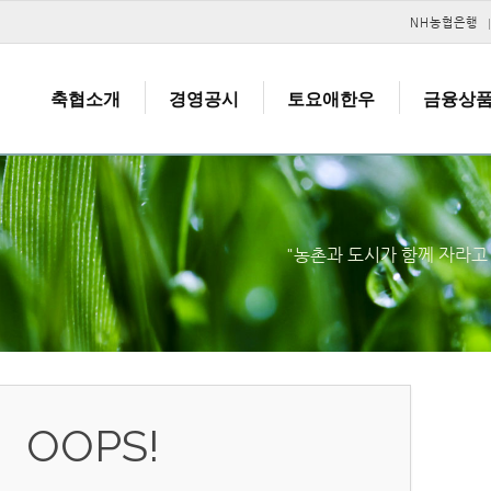
메뉴 건너뛰기
NH농협은행
축협소개
경영공시
토요애한우
금융상
"농촌과 도시가 함께 자라
OOPS!