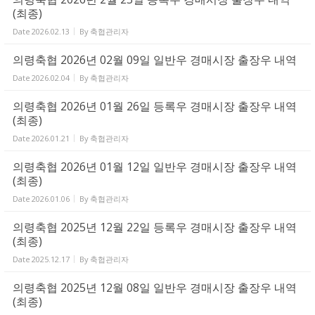
(최종)
Date
2026.02.13
By
축협관리자
의령축협 2026년 02월 09일 일반우 경매시장 출장우 내역
Date
2026.02.04
By
축협관리자
의령축협 2026년 01월 26일 등록우 경매시장 출장우 내역
(최종)
Date
2026.01.21
By
축협관리자
의령축협 2026년 01월 12일 일반우 경매시장 출장우 내역
(최종)
Date
2026.01.06
By
축협관리자
의령축협 2025년 12월 22일 등록우 경매시장 출장우 내역
(최종)
Date
2025.12.17
By
축협관리자
의령축협 2025년 12월 08일 일반우 경매시장 출장우 내역
(최종)