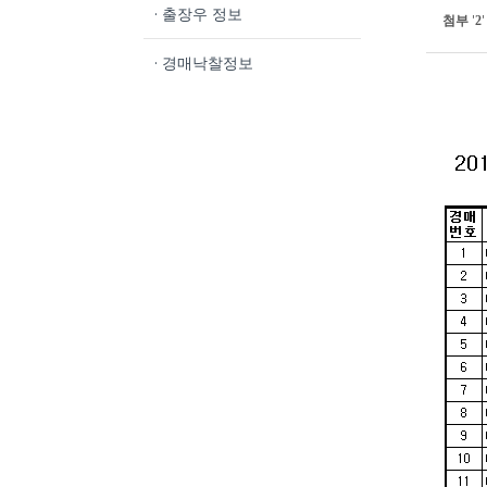
· 출장우 정보
첨부
'
'
2
· 경매낙찰정보