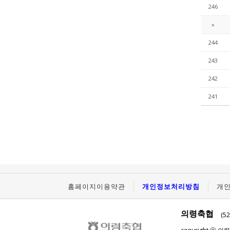
246
»
244
243
242
241
홈페이지이용약관
개인정보처리방침
개
의령축협
(5