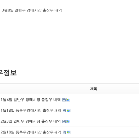
3월8일 일반우 경매시장 출장우 내역
우정보
제목
1월8일 일반우 경매시장 출장우 내역
1월18일 등록우경매시장 출장우내역
2월3일 일반우 경매시장 출장우 내역
2월18일 등록우경매시장 출장우내역