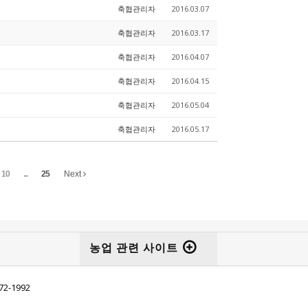
축협관리자
2016.03.07
축협관리자
2016.03.17
축협관리자
2016.04.07
축협관리자
2016.04.15
축협관리자
2016.05.04
축협관리자
2016.05.17
10
...
25
Next
농업 관련 사이트
72-1992