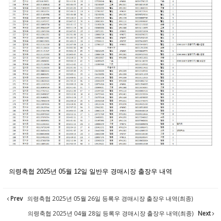
의령축협 2025년 05월 12일 일반우 경매시장 출장우 내역
Prev
의령축협 2025년 05월 26일 등록우 경매시장 출장우 내역(최종)
의령축협 2025년 04월 28일 등록우 경매시장 출장우 내역(최종)
Next