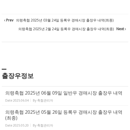
Prev
의령축협 2025년 03월 24일 등록우 경매시장 출장우 내역(최종)
의령축협 2025년 2월 24일 등록우 경매시장 출장우 내역(최종)
Next
출장우정보
의령축협 2025년 06월 09일 일반우 경매시장 출장우 내역
Date
2025.06.04
By
축협관리자
의령축협 2025년 05월 26일 등록우 경매시장 출장우 내역
(최종)
Date
2025.05.20
By
축협관리자