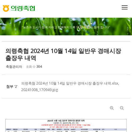
Sketchbook5, 스케치북5
Sketchbook5, 스케치북5
메뉴 건너뛰기
의령축협
"농촌과 도시가 함께 자라고 행복해지도록
이 함께 합니다"
의령축협 2024년 10월 14일 일반우 경매시장
출장우 내역
축협관리자
조회 수
304
의령축협 2024년 10월 14일 일반우 경매시장 출장우 내역.xlsx
,
첨부
'
'
2
20241008_170949.jpg