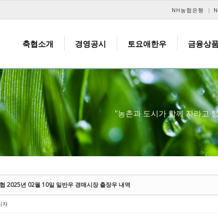
메뉴 건너뛰기
NH농협은행
축협소개
경영공시
토요애한우
금융상
"농촌과 도시가 함께 자라고
 2025년 02월 10일 일반우 경매시장 출장우 내역
리자