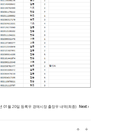
년 01월 20일 등록우 경매시장 출장우 내역(최종)
Next