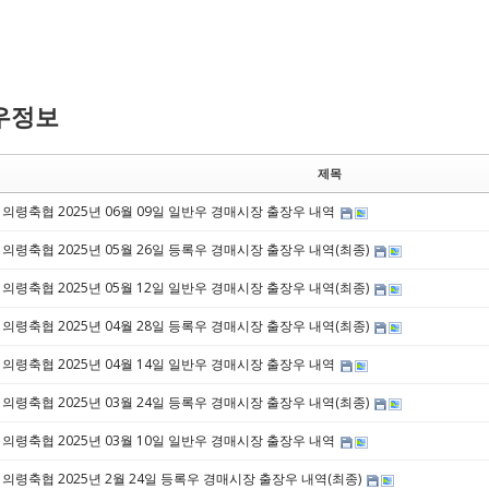
우정보
제목
의령축협 2025년 06월 09일 일반우 경매시장 출장우 내역
의령축협 2025년 05월 26일 등록우 경매시장 출장우 내역(최종)
의령축협 2025년 05월 12일 일반우 경매시장 출장우 내역(최종)
의령축협 2025년 04월 28일 등록우 경매시장 출장우 내역(최종)
의령축협 2025년 04월 14일 일반우 경매시장 출장우 내역
의령축협 2025년 03월 24일 등록우 경매시장 출장우 내역(최종)
의령축협 2025년 03월 10일 일반우 경매시장 출장우 내역
의령축협 2025년 2월 24일 등록우 경매시장 출장우 내역(최종)