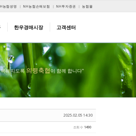
NH농협생명
NH농협손해보험
NH투자증권
농협몰
품
한우경매시장
고객센터
의령축협
 행복해지도록
이 함께 합니다"
2025.02.05 14:30
조회 수
1490