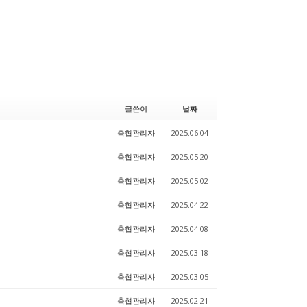
글쓴이
날짜
축협관리자
2025.06.04
축협관리자
2025.05.20
축협관리자
2025.05.02
축협관리자
2025.04.22
축협관리자
2025.04.08
축협관리자
2025.03.18
축협관리자
2025.03.05
축협관리자
2025.02.21