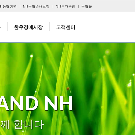
NH농협생명
NH농협손해보험
NH투자증권
농협몰
품
한우경매시장
고객센터
 AND NH
함께 합니다