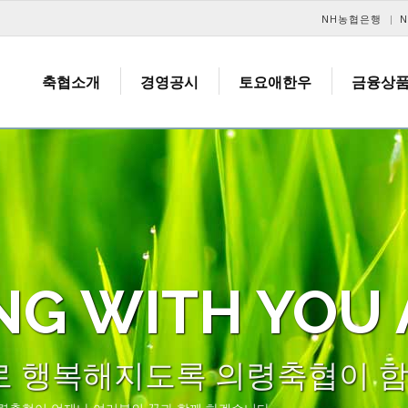
메뉴 건너뛰기
NH농협은행
축협소개
경영공시
토요애한우
금융상
NG WITH YOU
로 행복해지도록 의령축협이 